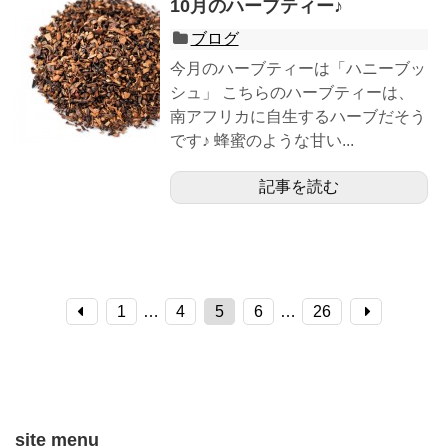
10月のハーブティー♪
ブログ
今月のハーブティーは「ハニーブッ
シュ」 こちらのハーブティーは、
南アフリカに自生するハーブだそう
です♪ 蜂蜜のような甘い...
記事を読む
1
…
4
5
6
…
26
site menu