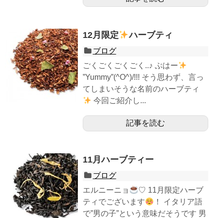
12月限定
ハーブティ
ブログ
ごくごくごくごく..♪ ぷはー
”Yummy”(^O^)/!!! そう思わず、言っ
てしまいそうな名前のハーブティ
今回ご紹介し...
記事を読む
11月ハーブティー
ブログ
エルニーニョ
♡ 11月限定ハーブ
ティでございます
！ イタリア語
で”男の子”という意味だそうです 男