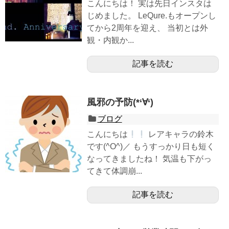
こんにちは！ 実は先日インスタは
じめました。 LeQure.もオープンし
てから2周年を迎え、 当初とは外
観・内観か...
記事を読む
風邪の予防(*‘∀‘)
ブログ
こんにちは
レアキャラの鈴木
です(^O^)／ もうすっかり日も短く
なってきましたね！ 気温も下がっ
てきて体調崩...
記事を読む