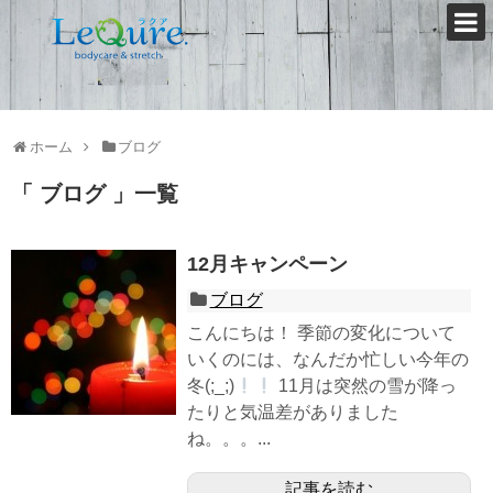
ホーム
ブログ
ブログ
一覧
12月キャンペーン
ブログ
こんにちは！ 季節の変化について
いくのには、なんだか忙しい今年の
冬(;_;)
11月は突然の雪が降っ
たりと気温差がありました
ね。。。...
記事を読む