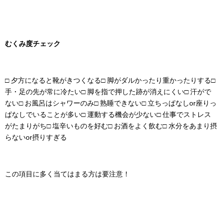
むくみ度チェック
□ 夕方になると靴がきつくなる
□ 脚がダルかったり重かったりする
□
手・足の先が常に冷たい
□ 脚を指で押した跡が消えにくい
□ 汗がで
ない
□ お風呂はシャワーのみ
□ 熟睡できない
□ 立ちっぱなしor座りっ
ぱなしでいることが多い
□ 運動する機会が少ない
□ 仕事でストレス
がたまりがち
□ 塩辛いものを好む
□ お酒をよく飲む
□ 水分をあまり摂
らないor摂りすぎる
この項目に多く当てはまる方は要注意！